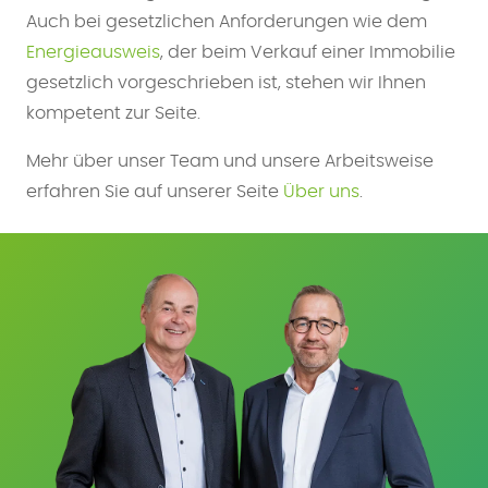
Auch bei gesetzlichen Anforderungen wie dem
Energieausweis
, der beim Verkauf einer Immobilie
gesetzlich vorgeschrieben ist, stehen wir Ihnen
kompetent zur Seite.
Mehr über unser Team und unsere Arbeitsweise
erfahren Sie auf unserer Seite
Über uns
.