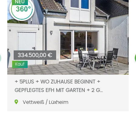
NEU
Schnellübersicht:
334.500,00 €
Kauf
Haus
Reiheneck
Wohnfläche ca. 115 m²
4 Zimmer
Baujahr 2004
+ 5PLUS + WO ZUHAUSE BEGINNT +
Immobilie auf Karte anzeigen
GEPFLEGTES EFH MIT GARTEN + 2 G...
Vettweiß / Lüxheim