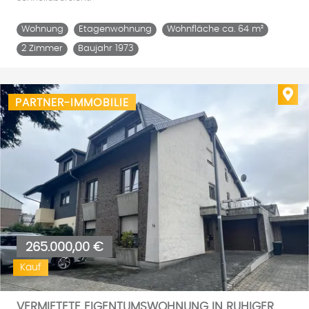
Wohnung
Etagenwohnung
Wohnfläche ca. 64 m²
2 Zimmer
Baujahr 1973
Imm
PARTNER-IMMOBILIE
265.000,00 €
Kauf
VERMIETETE EIGENTUMSWOHNUNG IN RUHIGER