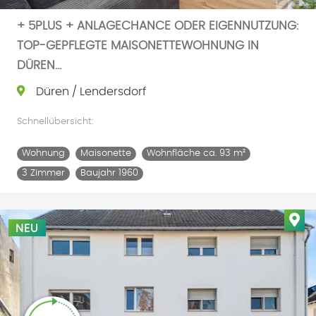
+ 5PLUS + ANLAGECHANCE ODER EIGENNUTZUNG:
TOP-GEPFLEGTE MAISONETTEWOHNUNG IN
DÜREN...
Düren / Lendersdorf
Schnellübersicht:
Wohnung
Maisonette
Wohnfläche ca. 93 m²
3 Zimmer
Baujahr 1960
Imm
NEU