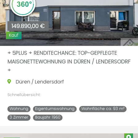
149.890,00 €
Kauf
+ 5PLUS + RENDITECHANCE: TOP-GEPFLEGTE
MAISONETTEWOHNUNG IN DÜREN / LENDERSODRF
+
Düren / Lendersdorf
Schnellübersicht:
Wohnung
Eigentumswohnung
Wohnfläche ca. 93 m²
3 Zimmer
Baujahr 1960
Imm