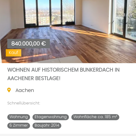
840.000,00 €
Kauf
WOHNEN AUF HISTORISCHEM BUNKERDACH IN
AACHENER BESTLAGE!
Aachen
Schnellübersicht:
Wohnung
Etagenwohnung
Wohnfläche ca. 185 m²
6 Zimmer
Baujahr 2014