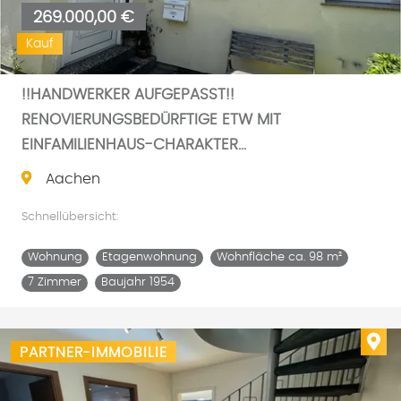
269.000,00 €
Kauf
!!HANDWERKER AUFGEPASST!!
RENOVIERUNGSBEDÜRFTIGE ETW MIT
EINFAMILIENHAUS-CHARAKTER...
Aachen
Schnellübersicht:
Wohnung
Etagenwohnung
Wohnfläche ca. 98 m²
7 Zimmer
Baujahr 1954
Imm
PARTNER-IMMOBILIE