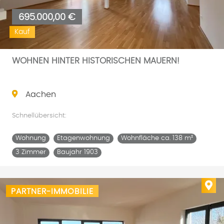
695.000,00 €
Kauf
WOHNEN HINTER HISTORISCHEN MAUERN!
Aachen
Schnellübersicht:
Wohnung
Etagenwohnung
Wohnfläche ca. 138 m²
3 Zimmer
Baujahr 1903
Imm
PARTNER-IMMOBILIE