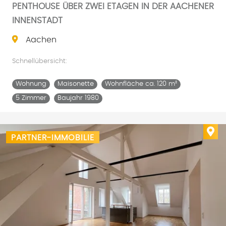
PENTHOUSE ÜBER ZWEI ETAGEN IN DER AACHENER
INNENSTADT
Aachen
Schnellübersicht:
Wohnung
Maisonette
Wohnfläche ca. 120 m²
5 Zimmer
Baujahr 1980
Imm
PARTNER-IMMOBILIE