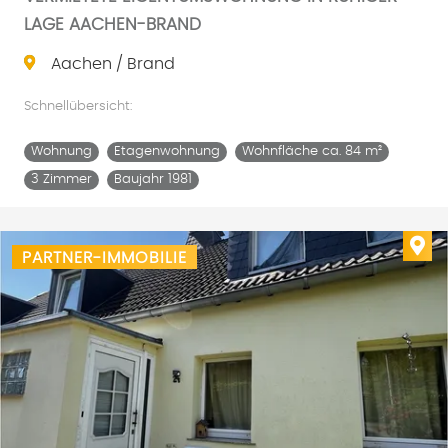
LAGE AACHEN-BRAND
Aachen / Brand
Schnellübersicht:
Wohnung
Etagenwohnung
Wohnfläche ca. 84 m²
3 Zimmer
Baujahr 1981
Imm
PARTNER-IMMOBILIE